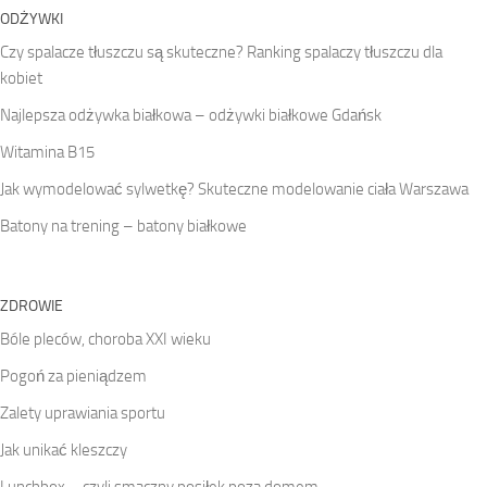
ODŻYWKI
Czy spalacze tłuszczu są skuteczne? Ranking spalaczy tłuszczu dla
kobiet
Najlepsza odżywka białkowa – odżywki białkowe Gdańsk
Witamina B15
Jak wymodelować sylwetkę? Skuteczne modelowanie ciała Warszawa
Batony na trening – batony białkowe
ZDROWIE
Bóle pleców, choroba XXI wieku
Pogoń za pieniądzem
Zalety uprawiania sportu
Jak unikać kleszczy
Lunchbox – czyli smaczny posiłek poza domem