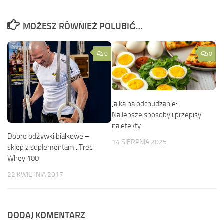
MOŻESZ RÓWNIEŻ POLUBIĆ…
0
0
Jajka na odchudzanie:
Najlepsze sposoby i przepisy
na efekty
Dobre odżywki białkowe –
14 SIERPNIA 2025
sklep z suplementami. Trec
Whey 100
22 KWIETNIA 2017
DODAJ KOMENTARZ