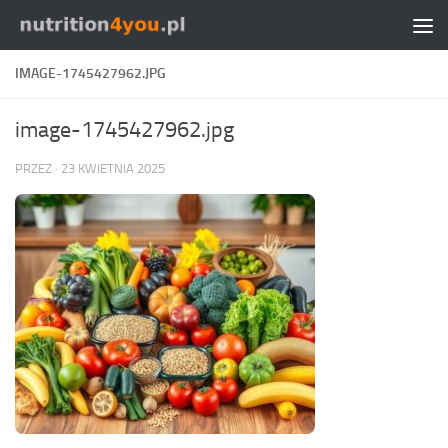
Przejdź do treści
IMAGE-1745427962.JPG
image-1745427962.jpg
PRZEZ
·
23 KWIETNIA 2025