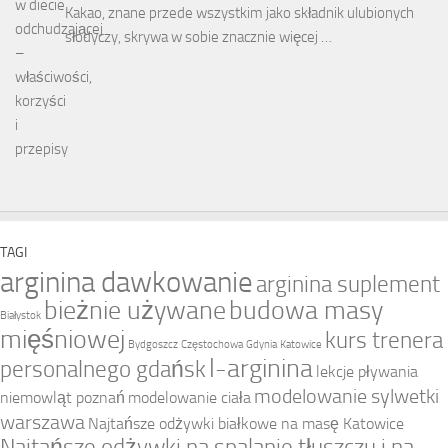
Kakao, znane przede wszystkim jako składnik ulubionych
słodyczy, skrywa w sobie znacznie więcej …
TAGI
arginina dawkowanie
arginina suplement
bieżnie używane
budowa masy
Białystok
mięśniowej
kurs trenera
Bydgoszcz
Częstochowa
Gdynia
Katowice
l-arginina
personalnego gdańsk
lekcje pływania
modelowanie sylwetki
niemowląt poznań
modelowanie ciała
warszawa
Najtańsze odżywki białkowe na masę Katowice
Najtańsze odżywki na spalanie tłuszczu i na