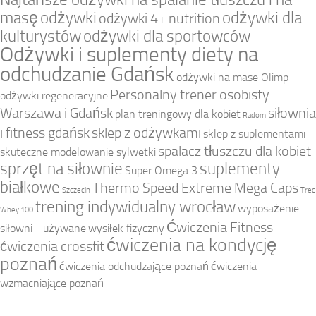
masę
odżywki
odżywki dla
odżywki 4+ nutrition
kulturystów
odżywki dla sportowców
Odżywki i suplementy diety na
odchudzanie Gdańsk
odżywki na mase Olimp
Personalny trener osobisty
odżywki regeneracyjne
Warszawa i Gdańsk
siłownia
plan treningowy dla kobiet
Radom
i fitness gdańsk
sklep z odżywkami
sklep z suplementami
spalacz tłuszczu dla kobiet
skuteczne modelowanie sylwetki
sprzęt na siłownie
suplementy
Super Omega 3
białkowe
Thermo Speed Extreme Mega Caps
Szczecin
Trec
trening indywidualny wrocław
wyposażenie
Whey 100
Ćwiczenia Fitness
siłowni - używane
wysiłek fizyczny
ćwiczenia na kondycję
ćwiczenia crossfit
poznań
ćwiczenia odchudzające poznań
ćwiczenia
wzmacniające poznań