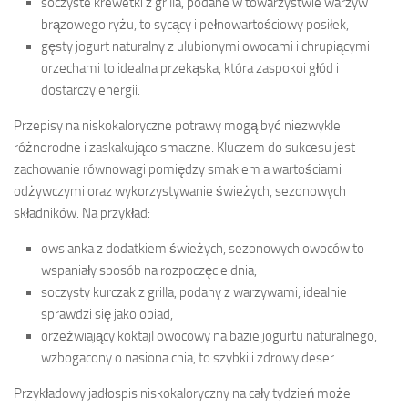
soczyste krewetki z grilla, podane w towarzystwie warzyw i
brązowego ryżu, to sycący i pełnowartościowy posiłek,
gęsty jogurt naturalny z ulubionymi owocami i chrupiącymi
orzechami to idealna przekąska, która zaspokoi głód i
dostarczy energii.
Przepisy na niskokaloryczne potrawy mogą być niezwykle
różnorodne i zaskakująco smaczne. Kluczem do sukcesu jest
zachowanie równowagi pomiędzy smakiem a wartościami
odżywczymi oraz wykorzystywanie świeżych, sezonowych
składników. Na przykład:
owsianka z dodatkiem świeżych, sezonowych owoców to
wspaniały sposób na rozpoczęcie dnia,
soczysty kurczak z grilla, podany z warzywami, idealnie
sprawdzi się jako obiad,
orzeźwiający koktajl owocowy na bazie jogurtu naturalnego,
wzbogacony o nasiona chia, to szybki i zdrowy deser.
Przykładowy jadłospis niskokaloryczny na cały tydzień może