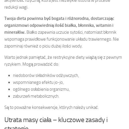
aktywność fizyczną, która jest niezwykle istotna w procesie
redukcji wagi.
Twoja dieta powinna być bogata i różnorodna, dostarczając
organizmowi odpowiednią ilość białka, błonnika, witamin i
minerałów.
Białko zapewnia uczucie sytości, natomiast błonnik
wspomaga prawidłowe funkcjonowanie układu trawiennego. Nie
zapominaj również o piciu dużej ilości wody.
Warto jednak pamiętać, że restrykcyjne diety wiążą się z pewnym
ryzykiem. Mogą prowadzić do:
niedoborów składników odżywczych,
wspomnianego efektu jo-jo,
ogólnego osłabienia organizmu,
zaburzeń metabolicznych.
Są to poważne konsekwencje, których należy unikać.
Utrata masy ciała – kluczowe zasady i
strategie