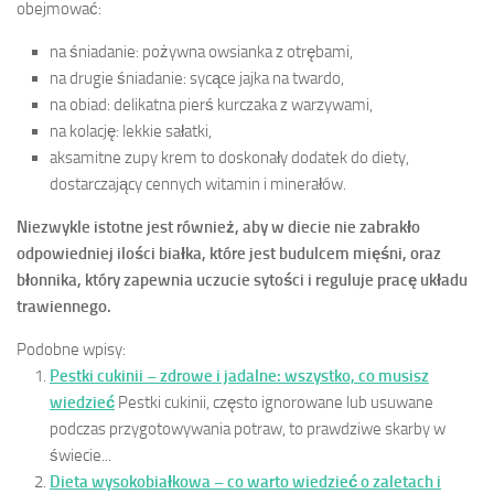
obejmować:
na śniadanie: pożywna owsianka z otrębami,
na drugie śniadanie: sycące jajka na twardo,
na obiad: delikatna pierś kurczaka z warzywami,
na kolację: lekkie sałatki,
aksamitne zupy krem to doskonały dodatek do diety,
dostarczający cennych witamin i minerałów.
Niezwykle istotne jest również, aby w diecie nie zabrakło
odpowiedniej ilości białka, które jest budulcem mięśni, oraz
błonnika, który zapewnia uczucie sytości i reguluje pracę układu
trawiennego.
Podobne wpisy:
Pestki cukinii – zdrowe i jadalne: wszystko, co musisz
wiedzieć
Pestki cukinii, często ignorowane lub usuwane
podczas przygotowywania potraw, to prawdziwe skarby w
świecie...
Dieta wysokobiałkowa – co warto wiedzieć o zaletach i