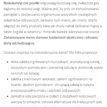
Niskokaloryczne posiłki
odgrywają kluczową rolę, zwłaszcza gdy
dążymy do redukcji wagi. Ważne jest, by przy ich komponowaniu
pamiętać o dostarczeniu organizmowi wszystkich niezbędnych
składników odżywczych, zarówno tych makro, jak i mikro. Warto
włączyć do diety produkty takie jak chudy nabiał, delikatne mięsa, a
także bogate w witaminy i minerały świeże warzywa oraz owoce.
Zbilansowane menu stanowi fundament skutecznej i zdrowej
diety odchudzającej.
Szukasz inspiracji na niskokaloryczne dania? Oto kilka propozycji:
lekka sałatka z grillowanym kurczakiem, aromatyczną rukolą,
soczystymi pomidorami i czerwoną cebulą to doskonały wybór
na lunch lub kolację,
sałatka z kremowym awokado, jajkiem ugotowanym na
twardo, słodkim pomidorem i chrupiącą sałatą to kolejna
propozycja pełna smaku i wartości odżywczych,
delikatna ryba pieczona w ziołach z dodatkiem kolorowych
warzyw to smaczna i zdrowa alternatywa dla tradycyjnych dań,