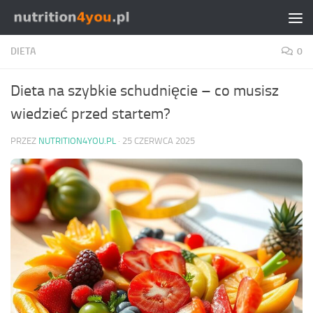
Przejdź do treści
DIETA
0
Dieta na szybkie schudnięcie – co musisz
wiedzieć przed startem?
PRZEZ
NUTRITION4YOU.PL
·
25 CZERWCA 2025