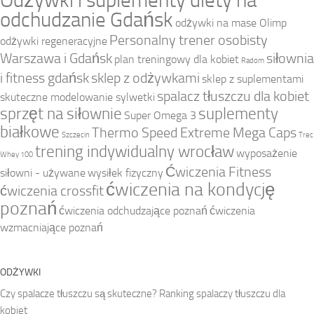
Odżywki i suplementy diety na
odchudzanie Gdańsk
odżywki na mase Olimp
Personalny trener osobisty
odżywki regeneracyjne
Warszawa i Gdańsk
siłownia
plan treningowy dla kobiet
Radom
i fitness gdańsk
sklep z odżywkami
sklep z suplementami
spalacz tłuszczu dla kobiet
skuteczne modelowanie sylwetki
sprzęt na siłownie
suplementy
Super Omega 3
białkowe
Thermo Speed Extreme Mega Caps
Szczecin
Trec
trening indywidualny wrocław
wyposażenie
Whey 100
Ćwiczenia Fitness
siłowni - używane
wysiłek fizyczny
ćwiczenia na kondycję
ćwiczenia crossfit
poznań
ćwiczenia odchudzające poznań
ćwiczenia
wzmacniające poznań
ODŻYWKI
Czy spalacze tłuszczu są skuteczne? Ranking spalaczy tłuszczu dla
kobiet