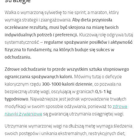
Walka o wymarzoną sylwetkę to nie sprint, a maraton, który
wymaga strategii i zaangażowania.
Aby dieta przyniosła
oczekiwane rezultaty, musi być skrojona na miarę twoich
indywidualnych potrzeb i preferencji.
Kluczową rolę odgrywa tutaj
systematyczność –
regularne spożywanie posiłków i aktywność
fizyczna to fundamenty, na których buduje się sukces w
odchudzaniu.
Zdrowe odchudzanie to przede wszystkim sztuka stopniowego
ograniczania spożywanych kalorii.
Mówimy tutaj o deficycie
kalorycznym rzędu
300-1000 kalorii dziennie
, co pozwala na
bezpieczną utratę wagi, oscylującą w granicach
0,5-1 kg
tygodniowo
. Najważniejsze jest jednak wprowadzenie trwałych
modyfikacji w swoim sposobie odżywiania, ponieważ to
zdrowe
nawyki żywieniowe
są gwarancją utrzymania osiągniętej wagi.
Utrzymanie wymarzonej wagi na dłuższą metę wymaga śledzenia
swoich postępów i unikania ekstremalnych, restrykcyjnych diet,