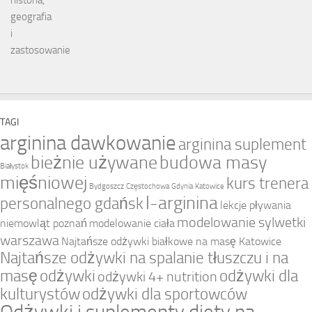
TAGI
arginina dawkowanie
arginina suplement
bieżnie używane
budowa masy
Białystok
mięśniowej
kurs trenera
Bydgoszcz
Częstochowa
Gdynia
Katowice
l-arginina
personalnego gdańsk
lekcje pływania
modelowanie sylwetki
niemowląt poznań
modelowanie ciała
warszawa
Najtańsze odżywki białkowe na masę Katowice
Najtańsze odżywki na spalanie tłuszczu i na
masę
odżywki
odżywki dla
odżywki 4+ nutrition
kulturystów
odżywki dla sportowców