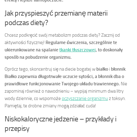
efekty i lepsze samopoczucie.
Jak przyspieszyć przemianę materii
podczas diety?
Chcesz podkręcić swój metabolizm podczas diety? Zacznij od
aktywności fizycznej!
Regularne ćwiczenia, szczególnie te
ukierunkowane na spalanie
tkanki tłuszczowej
, to doskonały
sposób na pobudzenie organizmu.
Oprócz tego, skoncentruj się na diecie bogatej w
białko
i
błonnik
.
Białko zapewnia długotrwałe uczucie sytości, a błonnik dba o
prawidłowe funkcjonowanie Twojego układu trawiennego.
Nie
zapominaj również o nawodnieniu – wypijaj minimum dwa litry
wody dziennie, co wspomoże
oczyszczanie organizmu
z toksyn.
Pamiętaj, te drobne zmiany mogą zdziałać cuda!
Niskokaloryczne jedzenie – przykłady i
przepisy