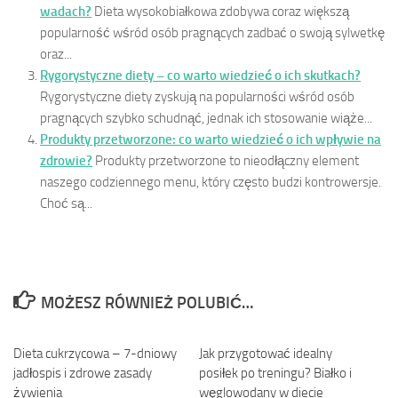
wadach?
Dieta wysokobiałkowa zdobywa coraz większą
popularność wśród osób pragnących zadbać o swoją sylwetkę
oraz...
Rygorystyczne diety – co warto wiedzieć o ich skutkach?
Rygorystyczne diety zyskują na popularności wśród osób
pragnących szybko schudnąć, jednak ich stosowanie wiąże...
Produkty przetworzone: co warto wiedzieć o ich wpływie na
zdrowie?
Produkty przetworzone to nieodłączny element
naszego codziennego menu, który często budzi kontrowersje.
Choć są...
MOŻESZ RÓWNIEŻ POLUBIĆ…
Dieta cukrzycowa – 7-dniowy
0
Jak przygotować idealny
0
jadłospis i zdrowe zasady
posiłek po treningu? Białko i
żywienia
węglowodany w diecie