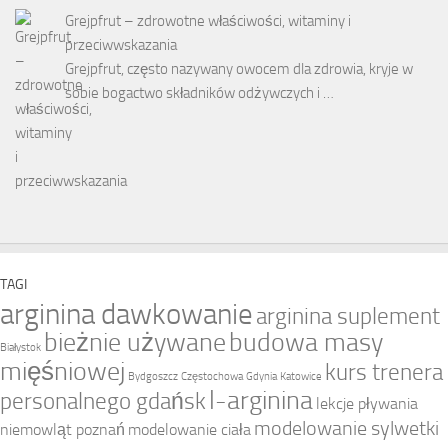
Grejpfrut – zdrowotne właściwości, witaminy i
przeciwwskazania
Grejpfrut, często nazywany owocem dla zdrowia, kryje w
sobie bogactwo składników odżywczych i …
TAGI
arginina dawkowanie
arginina suplement
bieżnie używane
budowa masy
Białystok
mięśniowej
kurs trenera
Bydgoszcz
Częstochowa
Gdynia
Katowice
l-arginina
personalnego gdańsk
lekcje pływania
modelowanie sylwetki
niemowląt poznań
modelowanie ciała