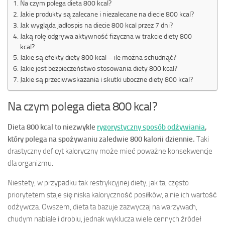
Na czym polega dieta 800 kcal?
Jakie produkty są zalecane i niezalecane na diecie 800 kcal?
Jak wygląda jadłospis na diecie 800 kcal przez 7 dni?
Jaką rolę odgrywa aktywność fizyczna w trakcie diety 800
kcal?
Jakie są efekty diety 800 kcal – ile można schudnąć?
Jakie jest bezpieczeństwo stosowania diety 800 kcal?
Jakie są przeciwwskazania i skutki uboczne diety 800 kcal?
Na czym polega dieta 800 kcal?
Dieta 800 kcal to niezwykle
rygorystyczny sposób odżywiania
,
który polega na spożywaniu zaledwie 800 kalorii dziennie.
Taki
drastyczny deficyt kaloryczny może mieć poważne konsekwencje
dla organizmu.
Niestety, w przypadku tak restrykcyjnej diety, jak ta, często
priorytetem staje się niska kaloryczność posiłków, a nie ich wartość
odżywcza. Owszem, dieta ta bazuje zazwyczaj na warzywach,
chudym nabiale i drobiu, jednak wyklucza wiele cennych źródeł