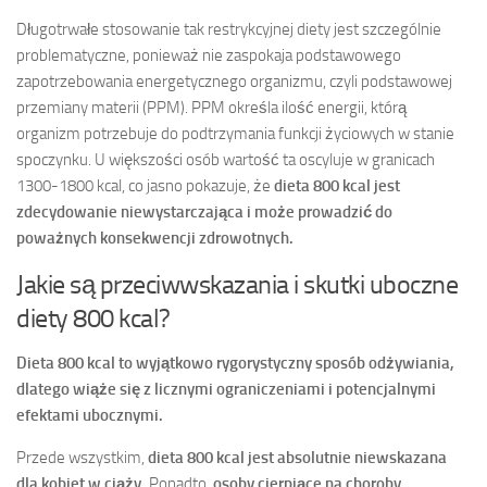
Długotrwałe stosowanie tak restrykcyjnej diety jest szczególnie
problematyczne, ponieważ nie zaspokaja podstawowego
zapotrzebowania energetycznego organizmu, czyli podstawowej
przemiany materii (PPM). PPM określa ilość energii, którą
organizm potrzebuje do podtrzymania funkcji życiowych w stanie
spoczynku. U większości osób wartość ta oscyluje w granicach
1300-1800 kcal, co jasno pokazuje, że
dieta 800 kcal jest
zdecydowanie niewystarczająca i może prowadzić do
poważnych konsekwencji zdrowotnych.
Jakie są przeciwwskazania i skutki uboczne
diety 800 kcal?
Dieta 800 kcal to wyjątkowo rygorystyczny sposób odżywiania,
dlatego wiąże się z licznymi ograniczeniami i potencjalnymi
efektami ubocznymi.
Przede wszystkim,
dieta 800 kcal jest absolutnie niewskazana
dla kobiet w ciąży.
Ponadto,
osoby cierpiące na choroby