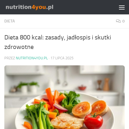
Przejdź do treści
DIETA
0
Dieta 800 kcal: zasady, jadłospis i skutki
zdrowotne
PRZEZ
NUTRITION4YOU.PL
·
17 LIPCA 2025