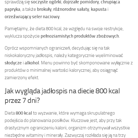
sprawdzą się
soczyste ogórki
,
dojrzałe pomidory
,
chrupiąca
papryka
, a także
brokuły
,
różnorodne sałaty
,
kapusta
i
orzeźwiający seler naciowy
.
Pamiętajmy, że dieta 800 kcal, ze względu na swoje restrykcje,
wyklucza spożycie
pełnoziarnistych produktów zbożowych
.
Oprócz wspomnianych ograniczeń, decydując się na tak
niskokaloryczny jadłospis, należy kategorycznie wyeliminować
słodycze
i
alkohol
. Menu powinno być skomponowane wyłącznie z
produktów o minimalnej wartości kalorycznej, aby osiągnąć
zamierzony efekt.
Jak wygląda jadłospis na diecie 800 kcal
przez 7 dni?
Dieta
800 kcal
to wyzwanie, które wymaga skrupulatnego
podejścia do planowania posiłków. Kluczowe jest, aby przy tak
drastycznym ograniczeniu kalorii, organizm otrzymywał wszystkie
niezbędne witaminy i minerały. Zazwyczaj rozkłada się ją na trzy