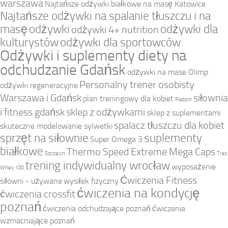
warszawa
Najtańsze odżywki białkowe na masę Katowice
Najtańsze odżywki na spalanie tłuszczu i na
masę
odżywki
odżywki dla
odżywki 4+ nutrition
kulturystów
odżywki dla sportowców
Odżywki i suplementy diety na
odchudzanie Gdańsk
odżywki na mase Olimp
Personalny trener osobisty
odżywki regeneracyjne
Warszawa i Gdańsk
siłownia
plan treningowy dla kobiet
Radom
i fitness gdańsk
sklep z odżywkami
sklep z suplementami
spalacz tłuszczu dla kobiet
skuteczne modelowanie sylwetki
sprzęt na siłownie
suplementy
Super Omega 3
białkowe
Thermo Speed Extreme Mega Caps
Szczecin
Trec
trening indywidualny wrocław
wyposażenie
Whey 100
Ćwiczenia Fitness
siłowni - używane
wysiłek fizyczny
ćwiczenia na kondycję
ćwiczenia crossfit
poznań
ćwiczenia odchudzające poznań
ćwiczenia
wzmacniające poznań