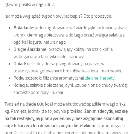
główne posiłki w ciągu dnia.
Jak może wyglądać tygodniowy jadłospis? Oto propozycja:
Śniadanie:
jedno ugotowane na twardo jajko w towarzystwie
kromki ciemnego pieczywa, a do tego orzeźwiająca sałatka z
ogórka i jogurtu naturalnego,
Drugie śniadanie:
orzeźwiający koktajl na bazie kefiru,
wzbogacony o borówki i seler naciowy,
Obiad:
delikatny dorsz przygotowany na parze, w
towarzystwie gotowanych brokułów, kalafiora i marchewki,
Podwieczorek:
filiżanka aromatycznej
zielonej herbaty
,
Kolacja:
sałatka z pieczonej dyni, uzupełniona o chudy twaróg,
soczyste pomidory i rukolę.
Tydzień na diecie
800 kcal
może skutkować spadkiem wagi o
1-2
kg
. Pamiętaj jednak, że to jedynie przykład.
Zanim zdecydujesz się
na tak restrykcyjny plan żywieniowy, bezwzględnie skonsultuj
się z lekarzem lub doświadczonym dietetykiem.
Oni pomogą Ci
ocenić, czy jest to dla Ciebie bezpieczne i odpowiednie rozwiązanie.