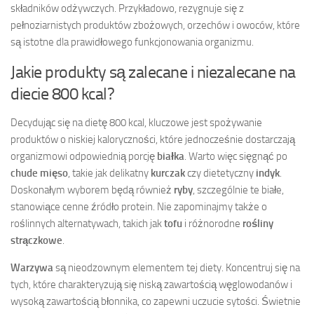
składników odżywczych. Przykładowo, rezygnuje się z
pełnoziarnistych produktów zbożowych, orzechów i owoców, które
są istotne dla prawidłowego funkcjonowania organizmu.
Jakie produkty są zalecane i niezalecane na
diecie 800 kcal?
Decydując się na dietę 800 kcal, kluczowe jest spożywanie
produktów o niskiej kaloryczności, które jednocześnie dostarczają
organizmowi odpowiednią porcję
białka
. Warto więc sięgnąć po
chude mięso
, takie jak delikatny
kurczak
czy dietetyczny
indyk
.
Doskonałym wyborem będą również
ryby
, szczególnie te białe,
stanowiące cenne źródło protein. Nie zapominajmy także o
roślinnych alternatywach, takich jak
tofu
i różnorodne
rośliny
strączkowe
.
Warzywa
są nieodzownym elementem tej diety. Koncentruj się na
tych, które charakteryzują się niską zawartością węglowodanów i
wysoką zawartością błonnika, co zapewni uczucie sytości. Świetnie