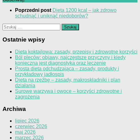
Poprzedni post
Dieta 1200 kcal – jak zdrowo
schudnąć i uniknąć niedoborów?
Szukaj:
Ostatnie wpisy
Dieta koktajlowa: zasady, przepisy i zdrowotne korzyści
Ból pleców: objawy, najczęstsze przyczyny i kiedy
konieczna jest diagnostyka oraz leczenie
Prosta dieta odchudzająca – zasady, produkty i
przykładowy jadłospis
Dieta na rzeźbę – zasady, makroskładniki i plan
działania
Surowe warzywa i owoce – korzyści zdrowotne i
zagrożenia
Archiwa
lipiec 2026
czerwiec 2026
maj 2026
marzec 2026