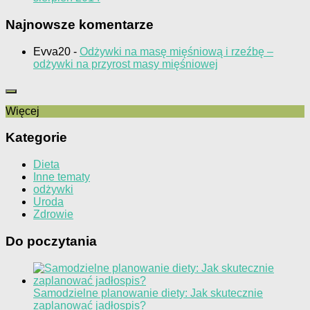
Najnowsze komentarze
Evva20
-
Odżywki na masę mięśniową i rzeźbę –
odżywki na przyrost masy mięśniowej
Więcej
Kategorie
Dieta
Inne tematy
odżywki
Uroda
Zdrowie
Do poczytania
Samodzielne planowanie diety: Jak skutecznie
zaplanować jadłospis?