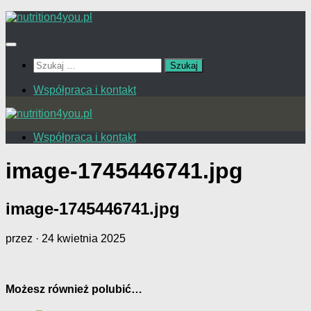
Przejdź
do
treści
Szukaj:
Współpraca i kontakt
Współpraca i kontakt
image-1745446741.jpg
image-1745446741.jpg
przez
·
24 kwietnia 2025
Możesz również polubić…