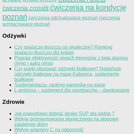
ćwiczenia na kondycję
ćwiczenia crossfit
poznań
ćwiczenia odchudzające poznań
ćwiczenia
wzmacniające poznań
Odżywki
Czy spalacze tłuszczu są skuteczne? Ranking
spalaczy tłuszczu dla kobiet
Popraw efektywność swoich treningów z beta alaniną
olimp i aakg olimp
Czy warto stosować odżywki białkowe? Najtańsze
odżywki białkowe na masę Katowice, suplementy
białkowe
Suplementacja- ranking gainerów na masę
L-arginina – suplement dla sportowców – dawkowanie
Zdrowie
Jak prawidłowo dobrać deskę SUP dla siebie ?
Wpływ promieniowania słonecznego na atopowe
zapalenie skóry
Wpływ witaminy C na odporność