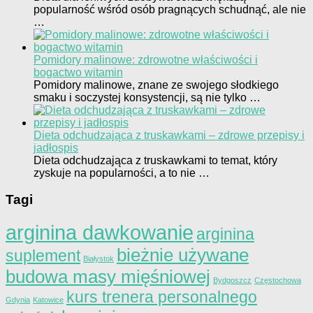
popularność wśród osób pragnących schudnąć, ale nie
…
Pomidory malinowe: zdrowotne właściwości i
bogactwo witamin
Pomidory malinowe, znane ze swojego słodkiego
smaku i soczystej konsystencji, są nie tylko …
Dieta odchudzająca z truskawkami – zdrowe przepisy i
jadłospis
Dieta odchudzająca z truskawkami to temat, który
zyskuje na popularności, a to nie …
Tagi
arginina dawkowanie
arginina
bieżnie używane
suplement
Białystok
budowa masy mięśniowej
Bydgoszcz
Częstochowa
kurs trenera personalnego
Gdynia
Katowice