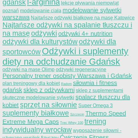
l-arginina
gdańsk
lekcje pływania niemowląt
modelowanie sylwetki
poznań
modelowanie ciała
warszawa
Najtańsze odżywki białkowe na masę Katowice
Najtańsze odżywki na spalanie tłuszczu i
na masę
odżywki
odżywki 4+ nutrition
odżywki dla kulturystów
odżywki dla
Odżywki i suplementy
sportowców
diety na odchudzanie Gdańsk
odżywki na mase Olimp
odżywki regeneracyjne
Personalny trener osobisty Warszawa i Gdańsk
siłownia i fitness
plan treningowy dla kobiet
Radom
gdańsk
sklep z odżywkami
sklep z suplementami
spalacz tłuszczu dla
skuteczne modelowanie sylwetki
sprzęt na siłownie
kobiet
Super Omega 3
suplementy białkowe
Thermo Speed
Szczecin
trening
Extreme Mega Caps
Trec Whey 100
indywidualny wrocław
wyposażenie siłowni -
Ćwiczenia Fitness
używane
wysiłek fizyczny