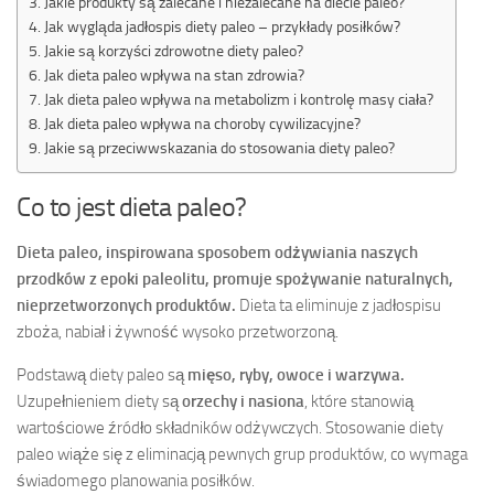
Jakie produkty są zalecane i niezalecane na diecie paleo?
Jak wygląda jadłospis diety paleo – przykłady posiłków?
Jakie są korzyści zdrowotne diety paleo?
Jak dieta paleo wpływa na stan zdrowia?
Jak dieta paleo wpływa na metabolizm i kontrolę masy ciała?
Jak dieta paleo wpływa na choroby cywilizacyjne?
Jakie są przeciwwskazania do stosowania diety paleo?
Co to jest dieta paleo?
Dieta paleo, inspirowana sposobem odżywiania naszych
przodków z epoki paleolitu, promuje spożywanie naturalnych,
nieprzetworzonych produktów.
Dieta ta eliminuje z jadłospisu
zboża, nabiał i żywność wysoko przetworzoną.
Podstawą diety paleo są
mięso, ryby, owoce i warzywa.
Uzupełnieniem diety są
orzechy i nasiona
, które stanowią
wartościowe źródło składników odżywczych. Stosowanie diety
paleo wiąże się z eliminacją pewnych grup produktów, co wymaga
świadomego planowania posiłków.