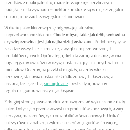
przodków z epoki paleolitu, charakteryzuje się specyficznym
podejściem do żywności – niektóre produkty są w niej szczególnie
cenione, inne zaś bezwzględnie eliminowane.
W diecie paleo kluczową rolę odgrywają naturalne,
nieprzetworzone składniki.
Chude mięso, takie jak drób, wołowina
czy wieprzowina, jest jak najbardziej wskazane.
Podobnie ryby, w
zasadzie wszystkie ich rodzaje, z wyjątkiem przetworzonych
produktów rybnych. Oprócz tego, dieta ta zachęca do spożywania
bogatej gamy owoców i warzyw, dostarczających cennych witamin i
minerałów. Orzechy, na przykład migdały, orzechy włoskie i
nerkowce, stanowią doskonałe źródło zdrowych tłuszczów, a
nasiona, takie jak chia,
siemię lniane
i pestki dyni, powinny
regularnie gościć w naszym jadłospisie.
Z drugiej strony, pewne produkty muszą zostać wykluczone z diety
paleo. Dotyczy to przede wszystkim produktów zbożowych, a więc
pieczywa, makaronów, ryżu oraz płatków śniadaniowych. Unikać
należy również nabiału, czyli mleka, serów i jogurtów. Co więcej,
całkowicie zakazana jest przetworzona żywność, obejmująca