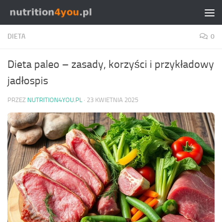
Przejdź do treści
DIETA
0
Dieta paleo – zasady, korzyści i przykładowy
jadłospis
PRZEZ
NUTRITION4YOU.PL
·
23 KWIETNIA 2025