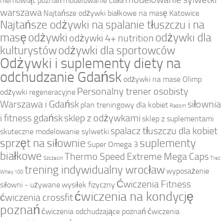
niemowląt poznań
modelowanie ciała
warszawa
Najtańsze odżywki białkowe na masę Katowice
Najtańsze odżywki na spalanie tłuszczu i na
masę
odżywki
odżywki dla
odżywki 4+ nutrition
kulturystów
odżywki dla sportowców
Odżywki i suplementy diety na
odchudzanie Gdańsk
odżywki na mase Olimp
Personalny trener osobisty
odżywki regeneracyjne
Warszawa i Gdańsk
siłownia
plan treningowy dla kobiet
Radom
i fitness gdańsk
sklep z odżywkami
sklep z suplementami
spalacz tłuszczu dla kobiet
skuteczne modelowanie sylwetki
sprzęt na siłownie
suplementy
Super Omega 3
białkowe
Thermo Speed Extreme Mega Caps
Szczecin
Trec
trening indywidualny wrocław
wyposażenie
Whey 100
Ćwiczenia Fitness
siłowni - używane
wysiłek fizyczny
ćwiczenia na kondycję
ćwiczenia crossfit
poznań
ćwiczenia odchudzające poznań
ćwiczenia