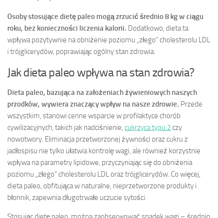
Osoby stosujące dietę paleo mogą zrzucić średnio 8 kg w ciągu
roku, bez konieczności liczenia kalorii.
Dodatkowo, dieta ta
wpływa pozytywnie na obniżenie poziomu „złego” cholesterolu LDL
i trójglicerydów, poprawiając ogólny stan zdrowia.
Jak dieta paleo wpływa na stan zdrowia?
Dieta paleo, bazująca na założeniach żywieniowych naszych
przodków, wywiera znaczący wpływ na nasze zdrowie.
Przede
wszystkim, stanowi cenne wsparcie w profilaktyce chorób
cywilizacyjnych, takich jak nadciśnienie,
cukrzyca typu 2
czy
nowotwory. Eliminacja przetworzonej żywności oraz cukru z
jadłospisu nie tylko ułatwia kontrolę wagi, ale również korzystnie
wpływa na parametry lipidowe, przyczyniając się do obniżenia
poziomu „złego” cholesterolu LDL oraz trójglicerydów. Co więcej,
dieta paleo, obfitująca w naturalne, nieprzetworzone produkty i
błonnik, zapewnia długotrwałe uczucie sytości.
Stosując dietę paleo, można zaobserwować spadek wagi – średnio