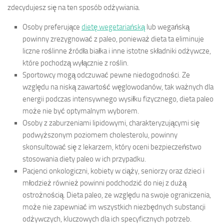
zdecydujesz się na ten sposób odżywiania.
Osoby preferujące
dietę wegetariańską
lub wegańską
powinny zrezygnować z paleo, ponieważ dieta ta eliminuje
liczne roślinne źródła białka i inne istotne składniki odżywcze,
które pochodzą wyłącznie z roślin.
Sportowcy mogą odczuwać pewne niedogodności. Ze
względu na niską zawartość węglowodanów, tak ważnych dla
energii podczas intensywnego wysiłku fizycznego, dieta paleo
może nie być optymalnym wyborem.
Osoby z zaburzeniami lipidowymi, charakteryzującymi się
podwyższonym poziomem cholesterolu, powinny
skonsultować się z lekarzem, który oceni bezpieczeństwo
stosowania diety paleo w ich przypadku.
Pacjenci onkologiczni, kobiety w ciąży, seniorzy oraz dzieci i
młodzież również powinni podchodzić do niej z dużą
ostrożnością. Dieta paleo, ze względu na swoje ograniczenia,
może nie zapewniać im wszystkich niezbędnych substancji
odżywczych, kluczowych dla ich specyficznych potrzeb.