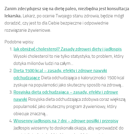
Zanim zdecydujesz się na dietę paleo, niezbędna jest konsultacja
lekarska.
Lekarz, po ocenie Twojego stanu zdrowia, będzie mógł
doradzić, czy jest to dla Ciebie bezpieczne i odpowiednie
rozwiązanie żywieniowe.
Podobne wpisy:
Jak obniżyć cholesterol? Zasady zdrowej diety i jadłospis
Wysoki cholesterol to nie tylko statystyka, to problem, który
dotyka milionów ludzi na całym...
Dieta 1500 kcal – zasady, efekty i zdrowe nawyki
odchudzające
Dieta odchudzająca o kaloryczności 1500 kcal
zyskuje na popularności jako skuteczny sposób na zdrową...
Rosyjska dieta odchudzająca – zasady, efekty i zdrowe
nawyki
Rosyjska dieta odchudzająca zdobywa coraz większą
popularność jako skuteczny program żywieniowy, który
obiecuje znaczną...
Wiosenny jadłospis na 7 dni – zdrowe posiłki i przepisy
Jadłospis wiosenny to doskonała okazja, aby wprowadzić do