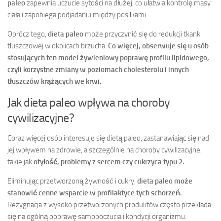
paleo
zapewnia uczucie sytości na dłużej, co ułatwia kontrolę masy
ciała i zapobiega podjadaniu między posiłkami.
Oprócz tego,
dieta paleo
może przyczynić się do redukcji tkanki
tłuszczowej w okolicach brzucha.
Co więcej, obserwuje się u osób
stosujących ten model żywieniowy poprawę profilu lipidowego,
czyli korzystne zmiany w poziomach cholesterolu i innych
tłuszczów krążących we krwi.
Jak dieta paleo wpływa na choroby
cywilizacyjne?
Coraz więcej osób interesuje się dietą paleo, zastanawiając się nad
jej wpływem na zdrowie, a szczególnie na choroby cywilizacyjne,
takie jak
otyłość, problemy z sercem czy cukrzyca typu 2.
Eliminując przetworzoną żywność i cukry,
dieta paleo może
stanowić cenne wsparcie w profilaktyce tych schorzeń.
Rezygnacja z wysoko przetworzonych produktów często przekłada
się na ogólną poprawę samopoczucia i kondycji organizmu.