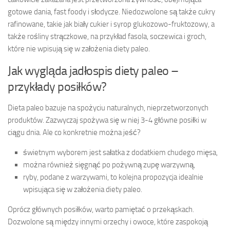
gotowe dania, fast foody i słodycze. Niedozwolone są także cukry
rafinowane, takie jak biały cukier i syrop glukozowo-fruktozowy, a
także rośliny strączkowe, na przykład fasola, soczewica i groch,
które nie wpisują się w założenia diety paleo.
Jak wygląda jadłospis diety paleo –
przykłady posiłków?
Dieta paleo bazuje na spożyciu naturalnych, nieprzetworzonych
produktów. Zazwyczaj spożywa się w niej 3-4 główne posiłki w
ciągu dnia. Ale co konkretnie można jeść?
świetnym wyborem jest sałatka z dodatkiem chudego mięsa,
można również sięgnąć po pożywną zupę warzywną,
ryby, podane z warzywami, to kolejna propozycja idealnie
wpisująca się w założenia diety paleo.
Oprócz głównych posiłków, warto pamiętać o przekąskach.
Dozwolone są między innymi orzechy i owoce, które zaspokoją