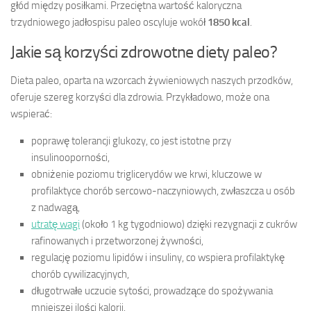
głód między posiłkami. Przeciętna wartość kaloryczna
trzydniowego jadłospisu paleo oscyluje wokół
1850 kcal
.
Jakie są korzyści zdrowotne diety paleo?
Dieta paleo, oparta na wzorcach żywieniowych naszych przodków,
oferuje szereg korzyści dla zdrowia. Przykładowo, może ona
wspierać:
poprawę tolerancji glukozy, co jest istotne przy
insulinooporności,
obniżenie poziomu triglicerydów we krwi, kluczowe w
profilaktyce chorób sercowo-naczyniowych, zwłaszcza u osób
z nadwagą,
utratę wagi
(około 1 kg tygodniowo) dzięki rezygnacji z cukrów
rafinowanych i przetworzonej żywności,
regulację poziomu lipidów i insuliny, co wspiera profilaktykę
chorób cywilizacyjnych,
długotrwałe uczucie sytości, prowadzące do spożywania
mniejszej ilości kalorii.