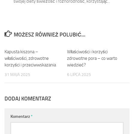
swojej diety świeżość i różnorodność, korzystając...
MOŻESZ RÓWNIEŻ POLUBIĆ…
Kapusta kiszona –
0
Właściwości i korzyści
0
właściwości, zdrowotne
zdrowotne pora – co warto
korzyści i przeciwwskazania
wiedzieć?
31 MAJA 2025
6 LIPCA 2025
DODAJ KOMENTARZ
Komentarz
*