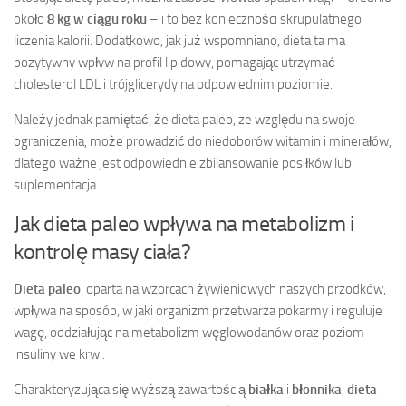
około
8 kg w ciągu roku
– i to bez konieczności skrupulatnego
liczenia kalorii. Dodatkowo, jak już wspomniano, dieta ta ma
pozytywny wpływ na profil lipidowy, pomagając utrzymać
cholesterol LDL i trójglicerydy na odpowiednim poziomie.
Należy jednak pamiętać, że dieta paleo, ze względu na swoje
ograniczenia, może prowadzić do niedoborów witamin i minerałów,
dlatego ważne jest odpowiednie zbilansowanie posiłków lub
suplementacja.
Jak dieta paleo wpływa na metabolizm i
kontrolę masy ciała?
Dieta paleo
, oparta na wzorcach żywieniowych naszych przodków,
wpływa na sposób, w jaki organizm przetwarza pokarmy i reguluje
wagę, oddziałując na metabolizm węglowodanów oraz poziom
insuliny we krwi.
Charakteryzująca się wyższą zawartością
białka
i
błonnika
,
dieta