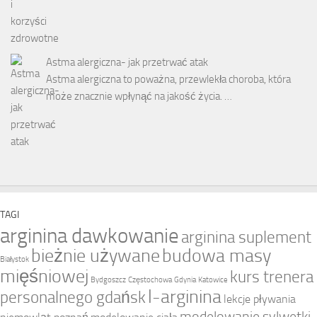
Astma alergiczna- jak przetrwać atak
Astma alergiczna to poważna, przewlekła choroba, która
może znacznie wpłynąć na jakość życia. …
TAGI
arginina dawkowanie
arginina suplement
bieżnie używane
budowa masy
Białystok
mięśniowej
kurs trenera
Bydgoszcz
Częstochowa
Gdynia
Katowice
l-arginina
personalnego gdańsk
lekcje pływania
modelowanie sylwetki