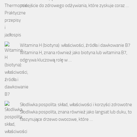
podejście do zdrowego odżywiania, które zyskuje coraz …
Witamina H (biotyna): właściwości, źródła i dawkowanie B7
Witamina H, znana również jako biotyna lub witamina B7,
odgrywa kluczową rolę w …
Słodliwka pospolita: skład, właściwości i korzyści zdrowotne
Słodliwka pospolita, znana również jako langsat lub duku, to
fascynujące drzewo owocowe, które …