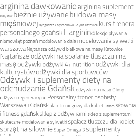
arginina dawkowanie
arginina suplement
bieżnie używane
budowa masy
Białystok
mięśniowej
kurs trenera
Bydgoszcz
Częstochowa
Gdynia
Katowice
l-arginina
personalnego gdańsk
lekcje pływania
modelowanie sylwetki
niemowląt poznań
modelowanie ciała
warszawa
Najtańsze odżywki białkowe na masę Katowice
Najtańsze odżywki na spalanie tłuszczu i na
masę
odżywki
odżywki dla
odżywki 4+ nutrition
kulturystów
odżywki dla sportowców
Odżywki i suplementy diety na
odchudzanie Gdańsk
odżywki na mase Olimp
Personalny trener osobisty
odżywki regeneracyjne
Warszawa i Gdańsk
siłownia
plan treningowy dla kobiet
Radom
i fitness gdańsk
sklep z odżywkami
sklep z suplementami
spalacz tłuszczu dla kobiet
skuteczne modelowanie sylwetki
sprzęt na siłownie
suplementy
Super Omega 3