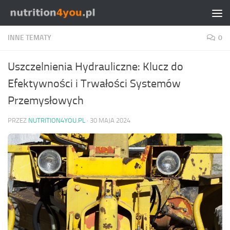
Przejdź do treści
INNE TEMATY
0
Uszczelnienia Hydrauliczne: Klucz do
Efektywności i Trwałości Systemów
Przemysłowych
PRZEZ
NUTRITION4YOU.PL
·
30 MAJA 2024