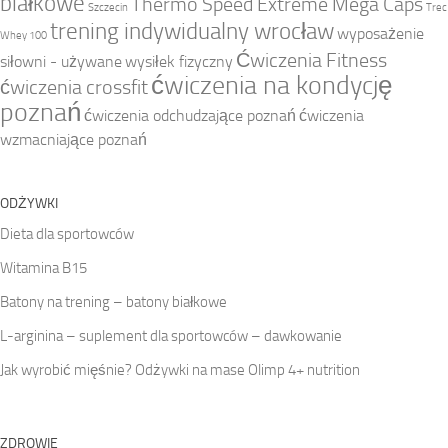
białkowe
Thermo Speed Extreme Mega Caps
Szczecin
Trec
trening indywidualny wrocław
wyposażenie
Whey 100
Ćwiczenia Fitness
siłowni - używane
wysiłek fizyczny
ćwiczenia na kondycję
ćwiczenia crossfit
poznań
ćwiczenia odchudzające poznań
ćwiczenia
wzmacniające poznań
ODŻYWKI
Dieta dla sportowców
Witamina B15
Batony na trening – batony białkowe
L-arginina – suplement dla sportowców – dawkowanie
Jak wyrobić mięśnie? Odżywki na mase Olimp 4+ nutrition
ZDROWIE