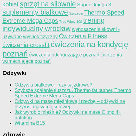
sprzęt na siłownie
kobiet
Super Omega 3
suplementy białkowe
Thermo Speed
Szczecin
trening
Extreme Mega Caps
Trec Whey 100
indywidualny wrocław
wyposażenie siłowni -
Ćwiczenia Fitness
używane
wysiłek fizyczny
ćwiczenia na kondycję
ćwiczenia crossfit
poznań
ćwiczenia odchudzające poznań
ćwiczenia
wzmacniające poznań
Odżywki
Odżywki białkowe – czy są zdrowe?
Szybsze spalanie tłuszczu. Thermo fat burner, Thermo
Speed Extreme Mega Caps
Odżywki na masę mięśniową i rzeźbę – odżywki na
przyrost masy mięśniowej
Jak wyrobić mięśnie? Odżywki na mase Olimp 4+
nutrition
Witamina B15
Zdrowie