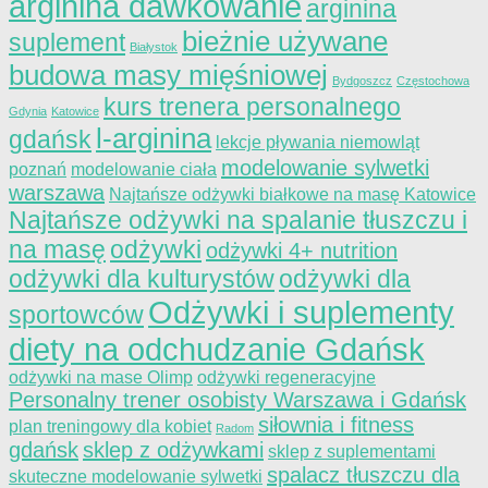
arginina dawkowanie
arginina
bieżnie używane
suplement
Białystok
budowa masy mięśniowej
Bydgoszcz
Częstochowa
kurs trenera personalnego
Gdynia
Katowice
l-arginina
gdańsk
lekcje pływania niemowląt
modelowanie sylwetki
poznań
modelowanie ciała
warszawa
Najtańsze odżywki białkowe na masę Katowice
Najtańsze odżywki na spalanie tłuszczu i
na masę
odżywki
odżywki 4+ nutrition
odżywki dla kulturystów
odżywki dla
Odżywki i suplementy
sportowców
diety na odchudzanie Gdańsk
odżywki na mase Olimp
odżywki regeneracyjne
Personalny trener osobisty Warszawa i Gdańsk
siłownia i fitness
plan treningowy dla kobiet
Radom
gdańsk
sklep z odżywkami
sklep z suplementami
spalacz tłuszczu dla
skuteczne modelowanie sylwetki