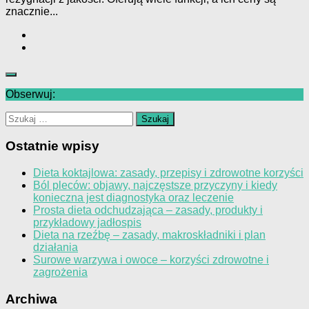
znacznie...
Obserwuj:
Szukaj:
Ostatnie wpisy
Dieta koktajlowa: zasady, przepisy i zdrowotne korzyści
Ból pleców: objawy, najczęstsze przyczyny i kiedy
konieczna jest diagnostyka oraz leczenie
Prosta dieta odchudzająca – zasady, produkty i
przykładowy jadłospis
Dieta na rzeźbę – zasady, makroskładniki i plan
działania
Surowe warzywa i owoce – korzyści zdrowotne i
zagrożenia
Archiwa