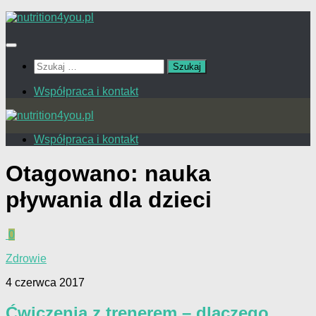
Przejdź
do
treści
Szukaj:
Współpraca i kontakt
Współpraca i kontakt
Otagowano:
nauka
pływania dla dzieci
0
Zdrowie
4 czerwca 2017
Ćwiczenia z trenerem – dlaczego