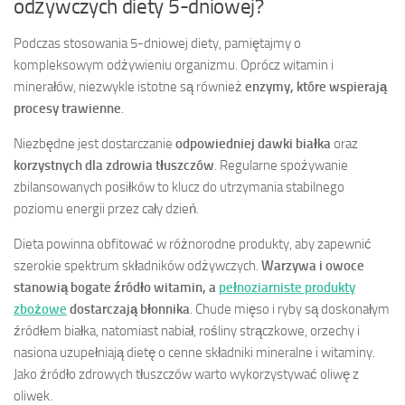
odżywczych diety 5-dniowej?
Podczas stosowania 5-dniowej diety, pamiętajmy o
kompleksowym odżywieniu organizmu. Oprócz witamin i
minerałów, niezwykle istotne są również
enzymy, które wspierają
procesy trawienne
.
Niezbędne jest dostarczanie
odpowiedniej dawki białka
oraz
korzystnych dla zdrowia tłuszczów
. Regularne spożywanie
zbilansowanych posiłków to klucz do utrzymania stabilnego
poziomu energii przez cały dzień.
Dieta powinna obfitować w różnorodne produkty, aby zapewnić
szerokie spektrum składników odżywczych.
Warzywa i owoce
stanowią bogate źródło witamin, a
pełnoziarniste produkty
zbożowe
dostarczają błonnika
. Chude mięso i ryby są doskonałym
źródłem białka, natomiast nabiał, rośliny strączkowe, orzechy i
nasiona uzupełniają dietę o cenne składniki mineralne i witaminy.
Jako źródło zdrowych tłuszczów warto wykorzystywać oliwę z
oliwek.