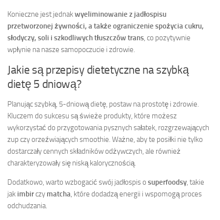
Konieczne jest jednak
wyeliminowanie z jadłospisu
przetworzonej żywności, a także ograniczenie spożycia cukru,
słodyczy, soli i szkodliwych tłuszczów trans
, co pozytywnie
wpłynie na nasze samopoczucie i zdrowie.
Jakie są przepisy dietetyczne na szybką
dietę 5 dniową?
Planując szybką, 5-dniową dietę, postaw na prostotę i zdrowie.
Kluczem do sukcesu są świeże produkty, które możesz
wykorzystać do przygotowania pysznych sałatek, rozgrzewających
zup czy orzeźwiających smoothie. Ważne, aby te posiłki nie tylko
dostarczały cennych składników odżywczych, ale również
charakteryzowały się niską kalorycznością.
Dodatkowo, warto wzbogacić swój jadłospis o
superfoodsy
, takie
jak
imbir
czy
matcha
, które dodadzą energii i wspomogą proces
odchudzania.