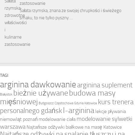
zastosowanie
Sałata rzymska, znana ze swojej chrupkości i świeżego
smaku, to nie tylko pyszny …
TAGI
arginina dawkowanie
arginina suplement
bieżnie używane
budowa masy
Białystok
mięśniowej
kurs trenera
Bydgoszcz
Częstochowa
Gdynia
Katowice
l-arginina
personalnego gdańsk
lekcje pływania
modelowanie sylwetki
niemowląt poznań
modelowanie ciała
warszawa
Najtańsze odżywki białkowe na masę Katowice
Najtańsze odżywki na spalanie tłuszczu i na