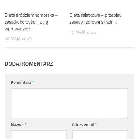
Dieta śródziemnomorska –
0
Dieta sałatkowa – przepisy,
0
zasady, korzyści i jak ją
zasady i zdrowe składniki
wprowadzić?
15 MAJA 2025
26 MAJA 2025
DODAJ KOMENTARZ
Komentarz
*
Nazwa
*
Adres email
*