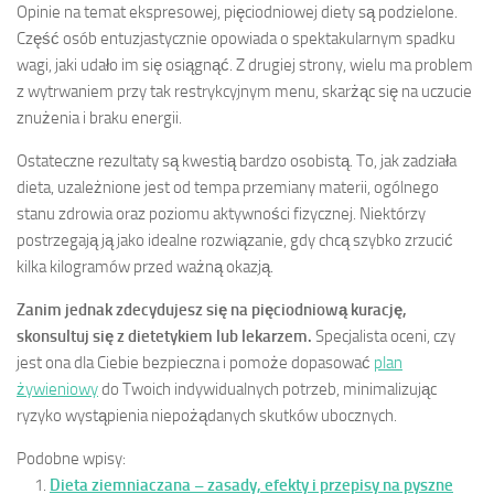
Opinie na temat ekspresowej, pięciodniowej diety są podzielone.
Część osób entuzjastycznie opowiada o spektakularnym spadku
wagi, jaki udało im się osiągnąć. Z drugiej strony, wielu ma problem
z wytrwaniem przy tak restrykcyjnym menu, skarżąc się na uczucie
znużenia i braku energii.
Ostateczne rezultaty są kwestią bardzo osobistą. To, jak zadziała
dieta, uzależnione jest od tempa przemiany materii, ogólnego
stanu zdrowia oraz poziomu aktywności fizycznej. Niektórzy
postrzegają ją jako idealne rozwiązanie, gdy chcą szybko zrzucić
kilka kilogramów przed ważną okazją.
Zanim jednak zdecydujesz się na pięciodniową kurację,
skonsultuj się z dietetykiem lub lekarzem.
Specjalista oceni, czy
jest ona dla Ciebie bezpieczna i pomoże dopasować
plan
żywieniowy
do Twoich indywidualnych potrzeb, minimalizując
ryzyko wystąpienia niepożądanych skutków ubocznych.
Podobne wpisy:
Dieta ziemniaczana – zasady, efekty i przepisy na pyszne