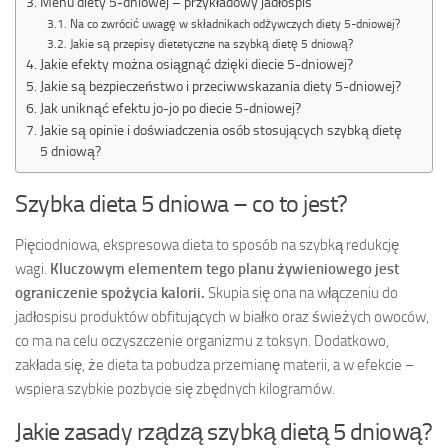
Menu diety 5-dniowej – przykładowy jadłospis
Na co zwrócić uwagę w składnikach odżywczych diety 5-dniowej?
Jakie są przepisy dietetyczne na szybką dietę 5 dniową?
Jakie efekty można osiągnąć dzięki diecie 5-dniowej?
Jakie są bezpieczeństwo i przeciwwskazania diety 5-dniowej?
Jak uniknąć efektu jo-jo po diecie 5-dniowej?
Jakie są opinie i doświadczenia osób stosujących szybką dietę
5 dniową?
Szybka dieta 5 dniowa – co to jest?
Pięciodniowa, ekspresowa dieta to sposób na szybką redukcję
wagi.
Kluczowym elementem tego planu żywieniowego jest
ograniczenie spożycia kalorii.
Skupia się ona na włączeniu do
jadłospisu produktów obfitujących w białko oraz świeżych owoców,
co ma na celu oczyszczenie organizmu z toksyn. Dodatkowo,
zakłada się, że dieta ta pobudza przemianę materii, a w efekcie –
wspiera szybkie pozbycie się zbędnych kilogramów.
Jakie zasady rządzą szybką dietą 5 dniową?