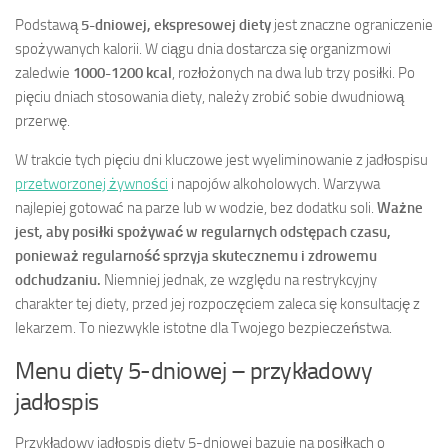
Podstawą
5-dniowej, ekspresowej diety
jest znaczne ograniczenie
spożywanych kalorii. W ciągu dnia dostarcza się organizmowi
zaledwie
1000-1200 kcal
, rozłożonych na dwa lub trzy posiłki. Po
pięciu dniach stosowania diety, należy zrobić sobie dwudniową
przerwę.
W trakcie tych pięciu dni kluczowe jest wyeliminowanie z jadłospisu
przetworzonej żywności
i napojów alkoholowych. Warzywa
najlepiej gotować na parze lub w wodzie, bez dodatku soli.
Ważne
jest, aby posiłki spożywać w regularnych odstępach czasu,
ponieważ regularność sprzyja skutecznemu i zdrowemu
odchudzaniu.
Niemniej jednak, ze względu na restrykcyjny
charakter tej diety, przed jej rozpoczęciem zaleca się konsultację z
lekarzem. To niezwykle istotne dla Twojego bezpieczeństwa.
Menu diety 5-dniowej – przykładowy
jadłospis
Przykładowy jadłospis diety 5-dniowej bazuje na posiłkach o