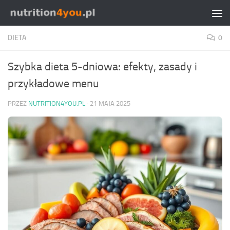
Przejdź do treści
DIETA
0
Szybka dieta 5-dniowa: efekty, zasady i
przykładowe menu
PRZEZ
NUTRITION4YOU.PL
·
21 MAJA 2025