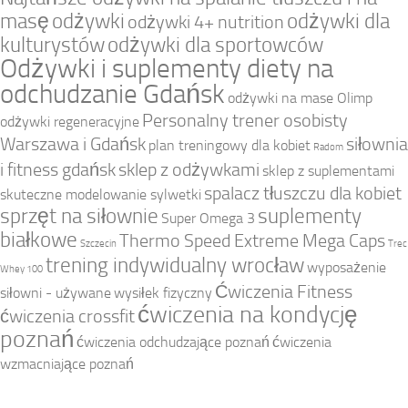
masę
odżywki
odżywki dla
odżywki 4+ nutrition
kulturystów
odżywki dla sportowców
Odżywki i suplementy diety na
odchudzanie Gdańsk
odżywki na mase Olimp
Personalny trener osobisty
odżywki regeneracyjne
Warszawa i Gdańsk
siłownia
plan treningowy dla kobiet
Radom
i fitness gdańsk
sklep z odżywkami
sklep z suplementami
spalacz tłuszczu dla kobiet
skuteczne modelowanie sylwetki
sprzęt na siłownie
suplementy
Super Omega 3
białkowe
Thermo Speed Extreme Mega Caps
Szczecin
Trec
trening indywidualny wrocław
wyposażenie
Whey 100
Ćwiczenia Fitness
siłowni - używane
wysiłek fizyczny
ćwiczenia na kondycję
ćwiczenia crossfit
poznań
ćwiczenia odchudzające poznań
ćwiczenia
wzmacniające poznań