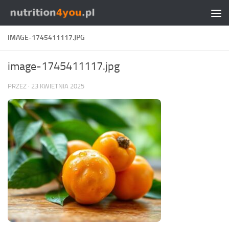
Przejdź do treści
IMAGE-1745411117.JPG
image-1745411117.jpg
PRZEZ
·
23 KWIETNIA 2025