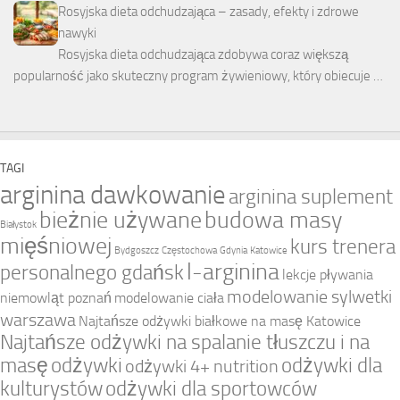
Rosyjska dieta odchudzająca – zasady, efekty i zdrowe
nawyki
Rosyjska dieta odchudzająca zdobywa coraz większą
popularność jako skuteczny program żywieniowy, który obiecuje …
TAGI
arginina dawkowanie
arginina suplement
bieżnie używane
budowa masy
Białystok
mięśniowej
kurs trenera
Bydgoszcz
Częstochowa
Gdynia
Katowice
l-arginina
personalnego gdańsk
lekcje pływania
modelowanie sylwetki
niemowląt poznań
modelowanie ciała
warszawa
Najtańsze odżywki białkowe na masę Katowice
Najtańsze odżywki na spalanie tłuszczu i na
masę
odżywki
odżywki dla
odżywki 4+ nutrition
kulturystów
odżywki dla sportowców