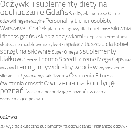
Odżywki i suplementy diety na
odchudzanie Gdańsk
odżywki na mase Olimp
Personalny trener osobisty
odżywki regeneracyjne
Warszawa i Gdańsk
siłownia
plan treningowy dla kobiet
Radom
i fitness gdańsk
sklep z odżywkami
sklep z suplementami
spalacz tłuszczu dla kobiet
skuteczne modelowanie sylwetki
sprzęt na siłownie
suplementy
Super Omega 3
białkowe
Thermo Speed Extreme Mega Caps
Szczecin
Trec
trening indywidualny wrocław
wyposażenie
Whey 100
Ćwiczenia Fitness
siłowni - używane
wysiłek fizyczny
ćwiczenia na kondycję
ćwiczenia crossfit
poznań
ćwiczenia odchudzające poznań
ćwiczenia
wzmacniające poznań
ODŻYWKI
Jak wybrać skuteczne suplementy na odchudzanie? Najtańsze odżywki