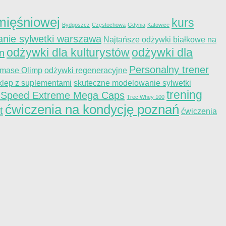
ięśniowej
kurs
Bydgoszcz
Częstochowa
Gdynia
Katowice
nie sylwetki warszawa
Najtańsze odżywki białkowe na
odżywki dla kulturystów
odżywki dla
on
Personalny trener
 mase Olimp
odżywki regeneracyjne
klep z suplementami
skuteczne modelowanie sylwetki
trening
 Speed Extreme Mega Caps
Trec Whey 100
ćwiczenia na kondycję poznań
t
ćwiczenia