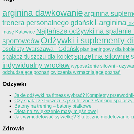
arginina dawkowanie
arginina suplem
l-arginina
trenera personalnego gdańsk
le
Najtańsze odżywki na spalanie 
masę Katowice
Odżywki i suplementy d
sportowców
osobisty Warszawa i Gdańsk
plan treningowy dla kobie
sprzęt na siłownie
spalacz tłuszczu dla kobiet
S
indywidualny wrocław
wyposażenie siłowni - używa
odchudzające poznań
ćwiczenia wzmacniające poznań
Odżywki
Jakie odżywki na fitness wybrać? Kompletny przewodni
Czy spalacze tłuszczu są skuteczne? Ranking spalaczy t
Batony na trening – batony białkowe
Dieta na zwiększenie masy mięśniowej
Jak wymodelować sylwetkę? Skuteczne modelowanie c
Zdrowie