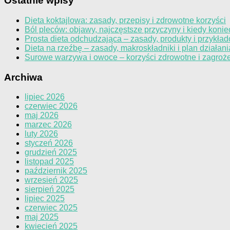
Ostatnie wpisy
Dieta koktajlowa: zasady, przepisy i zdrowotne korzyści
Ból pleców: objawy, najczęstsze przyczyny i kiedy konie
Prosta dieta odchudzająca – zasady, produkty i przykład
Dieta na rzeźbę – zasady, makroskładniki i plan działani
Surowe warzywa i owoce – korzyści zdrowotne i zagroż
Archiwa
lipiec 2026
czerwiec 2026
maj 2026
marzec 2026
luty 2026
styczeń 2026
grudzień 2025
listopad 2025
październik 2025
wrzesień 2025
sierpień 2025
lipiec 2025
czerwiec 2025
maj 2025
kwiecień 2025