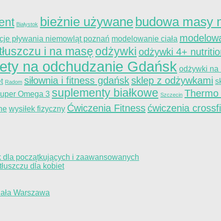
bieżnie używane
budowa masy m
ent
Białystok
modelowa
kcje pływania niemowląt poznań
modelowanie ciała
tłuszczu i na masę
odżywki
odżywki 4+ nutriti
iety na odchudzanie Gdańsk
odżywki na
siłownia i fitness gdańsk
sklep z odżywkami
t
s
Radom
suplementy białkowe
Thermo
uper Omega 3
Szczecin
Ćwiczenia Fitness
ćwiczenia crossfi
ne
wysiłek fizyczny
k dla początkujących i zaawansowanych
łuszczu dla kobiet
iała Warszawa