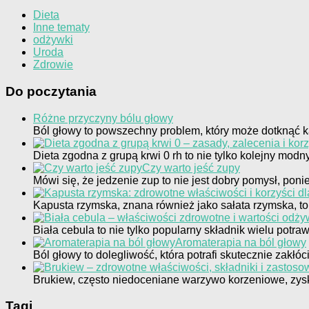
Dieta
Inne tematy
odżywki
Uroda
Zdrowie
Do poczytania
Różne przyczyny bólu głowy
Ból głowy to powszechny problem, który może dotknąć 
Dieta zgodna z grupą krwi 0 rh to nie tylko kolejny modn
Czy warto jeść zupy
Mówi się, że jedzenie zup to nie jest dobry pomysł, pon
Kapusta rzymska, znana również jako sałata rzymska, to 
Biała cebula to nie tylko popularny składnik wielu potra
Aromaterapia na ból głowy
Ból głowy to dolegliwość, która potrafi skutecznie zakłó
Brukiew, często niedoceniane warzywo korzeniowe, zys
Tagi