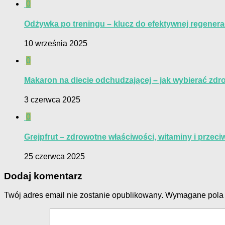
0
Odżywka po treningu – klucz do efektywnej regenerac
10 września 2025
0
Makaron na diecie odchudzającej – jak wybierać zdr
3 czerwca 2025
0
Grejpfrut – zdrowotne właściwości, witaminy i przec
25 czerwca 2025
Dodaj komentarz
Twój adres email nie zostanie opublikowany.
Wymagane pola