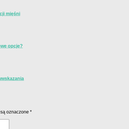
ji mięśni
owe opcje?
iwwskazania
 są oznaczone
*