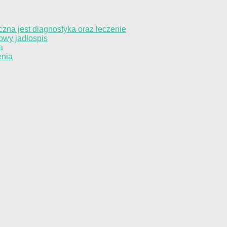
czna jest diagnostyka oraz leczenie
owy jadłospis
a
enia