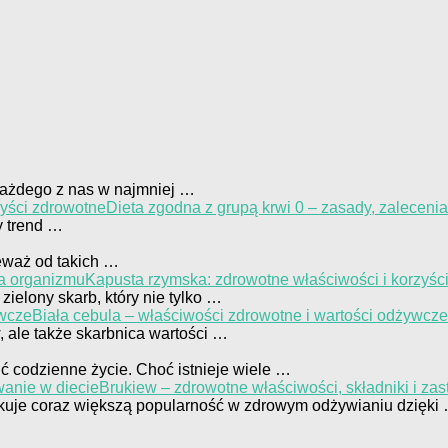
każdego z nas w najmniej …
Dieta zgodna z grupą krwi 0 – zasady, zalecenia
y trend …
ieważ od takich …
Kapusta rzymska: zdrowotne właściwości i korzyśc
zielony skarb, który nie tylko …
Biała cebula – właściwości zdrowotne i wartości odżywcze
w, ale także skarbnica wartości …
cić codzienne życie. Choć istnieje wiele …
Brukiew – zdrowotne właściwości, składniki i za
kuje coraz większą popularność w zdrowym odżywianiu dzięki