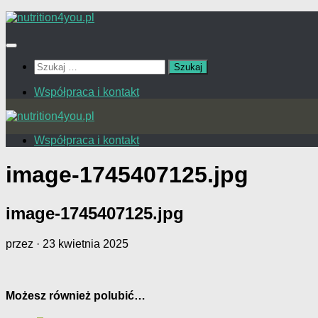
Przejdź
do
treści
Szukaj:
Współpraca i kontakt
Współpraca i kontakt
image-1745407125.jpg
image-1745407125.jpg
przez
·
23 kwietnia 2025
Możesz również polubić…