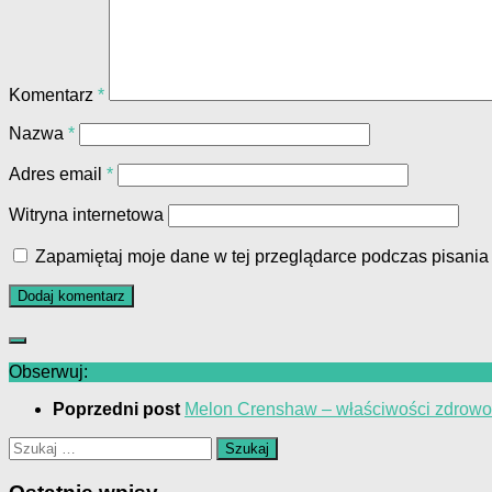
Komentarz
*
Nazwa
*
Adres email
*
Witryna internetowa
Zapamiętaj moje dane w tej przeglądarce podczas pisania
Obserwuj:
Poprzedni post
Melon Crenshaw – właściwości zdrowot
Szukaj: