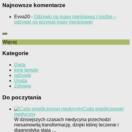
Najnowsze komentarze
Evva20
-
Odżywki na masę mięśniową i rzeźbę –
odżywki na przyrost masy mięśniowej
Więcej
Kategorie
Dieta
Inne tematy
odżywki
Uroda
Zdrowie
Do poczytania
Cuda współczesnej
medycyny
W dzisiejszych czasach medycyna przechodzi
niesamowitą transformację, dzięki której leczenie i
diagnostyka stają …