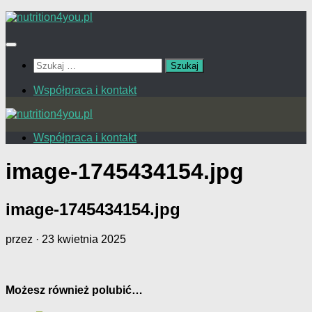
Przejdź
do
treści
Szukaj:
Współpraca i kontakt
Współpraca i kontakt
image-1745434154.jpg
image-1745434154.jpg
przez
·
23 kwietnia 2025
Możesz również polubić…