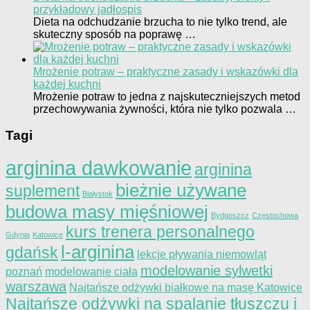
przykładowy jadłospis
Dieta na odchudzanie brzucha to nie tylko trend, ale
skuteczny sposób na poprawę …
Mrożenie potraw – praktyczne zasady i wskazówki dla
każdej kuchni
Mrożenie potraw to jedna z najskuteczniejszych metod
przechowywania żywności, która nie tylko pozwala …
Tagi
arginina dawkowanie
arginina
bieżnie używane
suplement
Białystok
budowa masy mięśniowej
Bydgoszcz
Częstochowa
kurs trenera personalnego
Gdynia
Katowice
l-arginina
gdańsk
lekcje pływania niemowląt
modelowanie sylwetki
poznań
modelowanie ciała
warszawa
Najtańsze odżywki białkowe na masę Katowice
Najtańsze odżywki na spalanie tłuszczu i