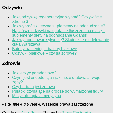
Odżywki
Jaką odżywkę regeneracyjną wybrać? Oczywiście
Xtreme 3r!
Jak wybrać skuteczne suplementy na odchudzanie?
Najtańsze odżywki na spalanie tłuszczu i na masę –
suplementy diety na odchudzanie Gdańsk
Jak wymodelować sylwetkę? Skuteczne modelowanie
ciała Warszawa
Batony na trening – batony białkowe
Odżywki białkowe – czy są zdrowe?
Zdrowie
Jak leczyć paradontozę?
Czym jest endodoncja i jak może uratować Twoje
zęby?
Czy herbata jest zdrowa
Pułapki czyhające na drodze do wymarzonej figury
Muzykoterapia a medycyna
{{site_title}} © {{year}}. Wszelkie prawa zastrzeżone
Oparte na
WordPress
. Theme by
Press Customizr
.