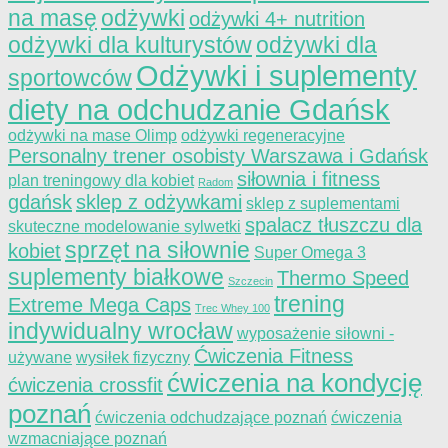
na masę
odżywki
odżywki 4+ nutrition
odżywki dla kulturystów
odżywki dla
Odżywki i suplementy
sportowców
diety na odchudzanie Gdańsk
odżywki na mase Olimp
odżywki regeneracyjne
Personalny trener osobisty Warszawa i Gdańsk
siłownia i fitness
plan treningowy dla kobiet
Radom
gdańsk
sklep z odżywkami
sklep z suplementami
spalacz tłuszczu dla
skuteczne modelowanie sylwetki
sprzęt na siłownie
kobiet
Super Omega 3
suplementy białkowe
Thermo Speed
Szczecin
trening
Extreme Mega Caps
Trec Whey 100
indywidualny wrocław
wyposażenie siłowni -
Ćwiczenia Fitness
używane
wysiłek fizyczny
ćwiczenia na kondycję
ćwiczenia crossfit
poznań
ćwiczenia odchudzające poznań
ćwiczenia
wzmacniające poznań