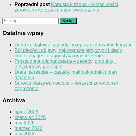
Poprzedni post
Kapusta kiszona – właściwości,
zdrowotne korzyści i przeciwwskazania
Szukaj:
Ostatnie wpisy
Dieta koktajlowa: zasady, przepisy i zdrowotne korzyści
Ból pleców: objawy, najczęstsze przyczyny i kiedy
konieczna jest diagnostyka oraz leczenie
Prosta dieta odchudzająca – zasady, produkty i
przykładowy jadłospis
Dieta na rzeźbę – zasady, makroskładniki i plan
działania
Surowe warzywa i owoce – korzyści zdrowotne i
zagrożenia
Archiwa
lipiec 2026
czerwiec 2026
maj 2026
marzec 2026
luty 2026