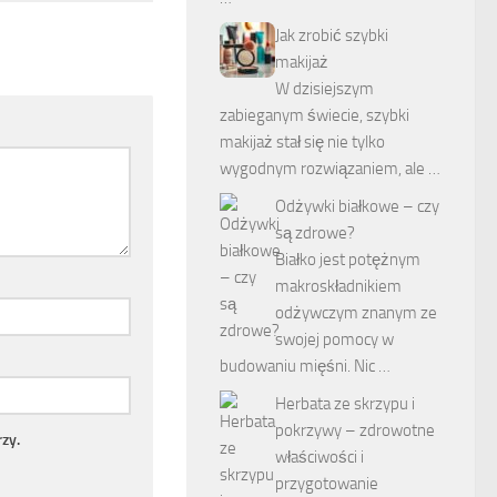
Jak zrobić szybki
makijaż
W dzisiejszym
zabieganym świecie, szybki
makijaż stał się nie tylko
wygodnym rozwiązaniem, ale …
Odżywki białkowe – czy
są zdrowe?
Białko jest potężnym
makroskładnikiem
odżywczym znanym ze
swojej pomocy w
budowaniu mięśni. Nic …
Herbata ze skrzypu i
pokrzywy – zdrowotne
zy.
właściwości i
przygotowanie