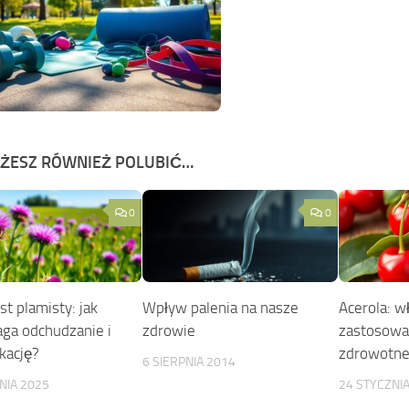
ŻESZ RÓWNIEŻ POLUBIĆ…
0
0
t plamisty: jak
Wpływ palenia na nasze
Acerola: w
a odchudzanie i
zdrowie
zastosowan
kację?
zdrowotn
6 SIERPNIA 2014
NIA 2025
24 STYCZNI