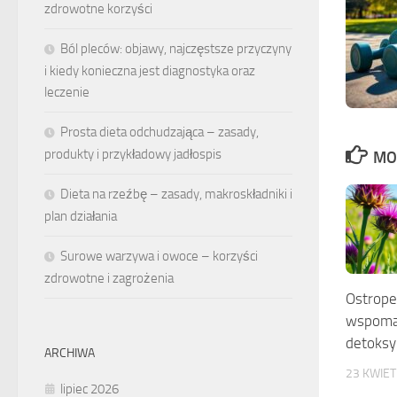
zdrowotne korzyści
Ból pleców: objawy, najczęstsze przyczyny
i kiedy konieczna jest diagnostyka oraz
leczenie
Prosta dieta odchudzająca – zasady,
produkty i przykładowy jadłospis
MO
Dieta na rzeźbę – zasady, makroskładniki i
plan działania
Surowe warzywa i owoce – korzyści
zdrowotne i zagrożenia
Ostropes
wspomag
detoksy
ARCHIWA
23 KWIET
lipiec 2026