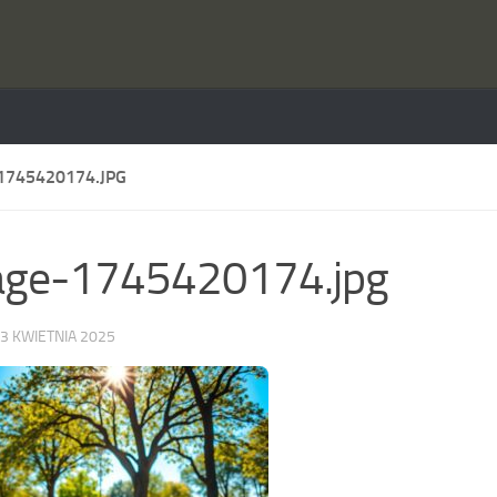
1745420174.JPG
age-1745420174.jpg
3 KWIETNIA 2025