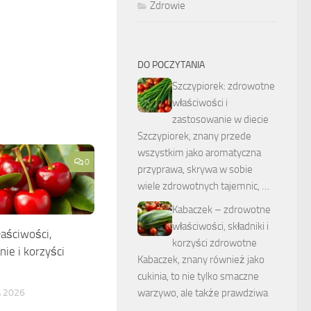
Zdrowie
DO POCZYTANIA
Szczypiorek: zdrowotne
właściwości i
zastosowanie w diecie
Szczypiorek, znany przede
wszystkim jako aromatyczna
0
przyprawa, skrywa w sobie
wiele zdrowotnych tajemnic, …
Kabaczek – zdrowotne
właściwości, składniki i
łaściwości,
korzyści zdrowotne
ie i korzyści
Kabaczek, znany również jako
e
cukinia, to nie tylko smaczne
A 2026
warzywo, ale także prawdziwa
…