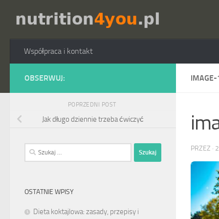
Przejdź do treści
Współpraca i kontakt
OBSERWUJ:
IMAGE-
POPRZEDNI POST
im
Jak długo dziennie trzeba ćwiczyć
Szukaj:
PRZEZ
·
2
OSTATNIE WPISY
Dieta koktajlowa: zasady, przepisy i