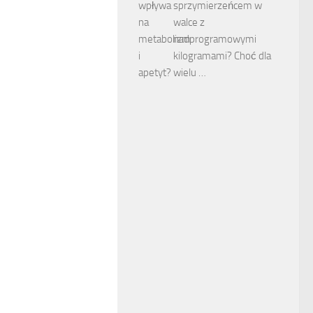
sprzymierzeńcem w
walce z
nadprogramowymi
kilogramami? Choć dla
wielu …