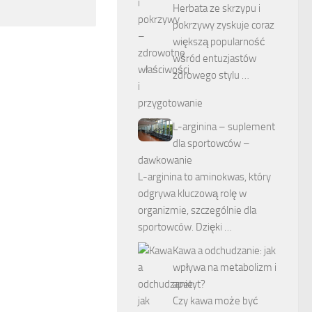
Herbata ze skrzypu i
pokrzywy zyskuje coraz
większą popularność
wśród entuzjastów
zdrowego stylu …
L-arginina – suplement
dla sportowców –
dawkowanie
L-arginina to aminokwas, który
odgrywa kluczową rolę w
organizmie, szczególnie dla
sportowców. Dzięki …
Kawa a odchudzanie: jak
wpływa na metabolizm i
apetyt?
Czy kawa może być