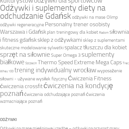
kulturystów
odżywki dla sportowców
Odżywki i suplementy diety na
odchudzanie Gdańsk
odżywki na mase Olimp
Personalny trener osobisty
odżywki regeneracyjne
Warszawa i Gdańsk
siłownia
plan treningowy dla kobiet
Radom
i fitness gdańsk
sklep z odżywkami
sklep z suplementami
spalacz tłuszczu dla kobiet
skuteczne modelowanie sylwetki
sprzęt na siłownie
suplementy
Super Omega 3
białkowe
Thermo Speed Extreme Mega Caps
Szczecin
Trec
trening indywidualny wrocław
wyposażenie
Whey 100
Ćwiczenia Fitness
siłowni - używane
wysiłek fizyczny
ćwiczenia na kondycję
ćwiczenia crossfit
poznań
ćwiczenia odchudzające poznań
ćwiczenia
wzmacniające poznań
ODŻYWKI
Odżywki na masę mięśniową i rzeźbę – odżywki na przyrost masy