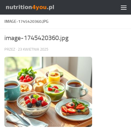
Przejdź do treści
IMAGE-1745420360.JPG
image-1745420360.jpg
PRZEZ
·
23 KWIETNIA 2025