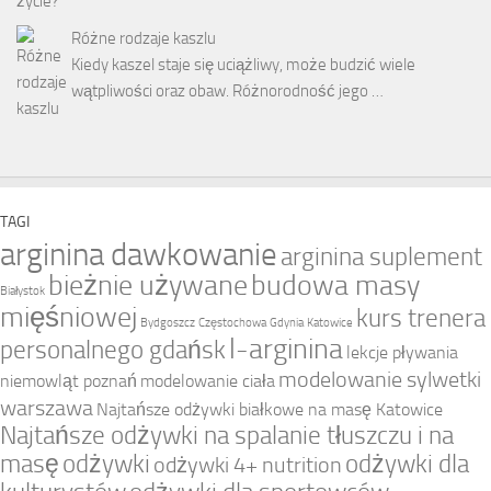
Różne rodzaje kaszlu
Kiedy kaszel staje się uciążliwy, może budzić wiele
wątpliwości oraz obaw. Różnorodność jego …
TAGI
arginina dawkowanie
arginina suplement
bieżnie używane
budowa masy
Białystok
mięśniowej
kurs trenera
Bydgoszcz
Częstochowa
Gdynia
Katowice
l-arginina
personalnego gdańsk
lekcje pływania
modelowanie sylwetki
niemowląt poznań
modelowanie ciała
warszawa
Najtańsze odżywki białkowe na masę Katowice
Najtańsze odżywki na spalanie tłuszczu i na
masę
odżywki
odżywki dla
odżywki 4+ nutrition