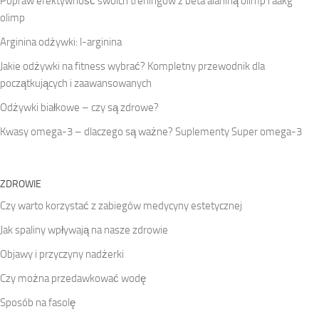
Popraw efektywność swoich treningów z beta alaniną olimp i aakg
olimp
Arginina odżywki: l-arginina
Jakie odżywki na fitness wybrać? Kompletny przewodnik dla
początkujących i zaawansowanych
Odżywki białkowe – czy są zdrowe?
Kwasy omega-3 – dlaczego są ważne? Suplementy Super omega-3
ZDROWIE
Czy warto korzystać z zabiegów medycyny estetycznej
Jak spaliny wpływają na nasze zdrowie
Objawy i przyczyny nadżerki
Czy można przedawkować wodę
Sposób na fasolę