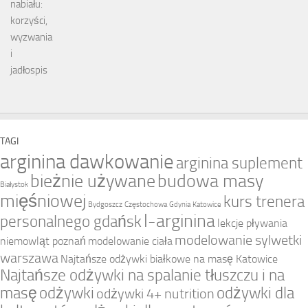
TAGI
arginina dawkowanie
arginina suplement
bieżnie używane
budowa masy
Białystok
mięśniowej
kurs trenera
Bydgoszcz
Częstochowa
Gdynia
Katowice
l-arginina
personalnego gdańsk
lekcje pływania
modelowanie sylwetki
niemowląt poznań
modelowanie ciała
warszawa
Najtańsze odżywki białkowe na masę Katowice
Najtańsze odżywki na spalanie tłuszczu i na
masę
odżywki
odżywki dla
odżywki 4+ nutrition