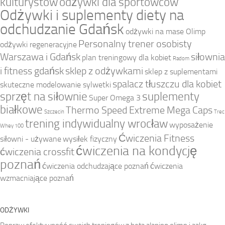
kulturystów
odżywki dla sportowców
Odżywki i suplementy diety na
odchudzanie Gdańsk
odżywki na mase Olimp
Personalny trener osobisty
odżywki regeneracyjne
Warszawa i Gdańsk
siłownia
plan treningowy dla kobiet
Radom
i fitness gdańsk
sklep z odżywkami
sklep z suplementami
spalacz tłuszczu dla kobiet
skuteczne modelowanie sylwetki
sprzęt na siłownie
suplementy
Super Omega 3
białkowe
Thermo Speed Extreme Mega Caps
Szczecin
Trec
trening indywidualny wrocław
wyposażenie
Whey 100
Ćwiczenia Fitness
siłowni - używane
wysiłek fizyczny
ćwiczenia na kondycję
ćwiczenia crossfit
poznań
ćwiczenia odchudzające poznań
ćwiczenia
wzmacniające poznań
ODŻYWKI