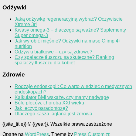
Odżywki
Jaką odżywkę regeneracyjną wybrać? Oczywiście
Xtreme 3r!
Kwasy omega-3 – dlaczego są ważne? Suplementy
Super omega-3
Jak wyrobić mięśnie? Odżywki na mase Olimp 4+
nutrition
Odżywki białkowe – czy są zdrowe?
Czy spalacze tłuszczu są skuteczne? Ranking
spalaczy tłuszczu dla kobiet
Zdrowie
Rodzaje endoskopii: Co warto wiedzieć o medycznych
endoskopach?
Kalkulator BMI wskaże, czy mamy nadwagę
Bóle pleców, choroba XXI wieku
Jak leczyć paradontozę?
Dlaczego kasza jaglana jest zdrowa
{{site_title}} © {{year}}. Wszelkie prawa zastrzeżone
Oparte na
WordPress
. Theme by
Press Customizr
.