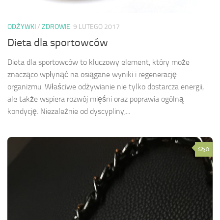
ODŻYWKI
/
ZDROWIE
9 LUTEGO 2017
Dieta dla sportowców
Dieta dla sportowców to kluczowy element, który może
znacząco wpłynąć na osiągane wyniki i regenerację
organizmu. Właściwe odżywianie nie tylko dostarcza energii,
ale także wspiera rozwój mięśni oraz poprawia ogólną
kondycję. Niezależnie od dyscypliny,...
0