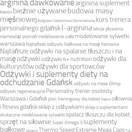
arginina dawkowanie
arginina suplement
bieżnie używane
budowa masy
Białystok
mięśniowej
kurs trenera
Bydgoszcz
Częstochowa
Gdynia
Katowice
l-arginina
personalnego gdańsk
lekcje pływania
modelowanie sylwetki
niemowląt poznań
modelowanie ciała
warszawa
Najtańsze odżywki białkowe na masę Katowice
Najtańsze odżywki na spalanie tłuszczu i na
masę
odżywki
odżywki dla
odżywki 4+ nutrition
kulturystów
odżywki dla sportowców
Odżywki i suplementy diety na
odchudzanie Gdańsk
odżywki na mase Olimp
Personalny trener osobisty
odżywki regeneracyjne
Warszawa i Gdańsk
siłownia
plan treningowy dla kobiet
Radom
i fitness gdańsk
sklep z odżywkami
sklep z suplementami
spalacz tłuszczu dla kobiet
skuteczne modelowanie sylwetki
sprzęt na siłownie
suplementy
Super Omega 3
białkowe
Thermo Speed Extreme Mega Caps
Szczecin
Trec