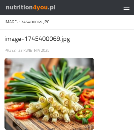
Przejdź do treści
IMAGE-1745400069.JPG
image-1745400069.jpg
PRZEZ
·
23 KWIETNIA 2025