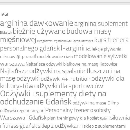
TAGI
arginina dawkowanie
arginina suplement
bieżnie używane
budowa masy
Białystok
mięśniowej
kurs trenera
Bydgoszcz
Częstochowa
Gdynia
Katowice
l-arginina
personalnego gdańsk
lekcje pływania
modelowanie sylwetki
niemowląt poznań
modelowanie ciała
warszawa
Najtańsze odżywki białkowe na masę Katowice
Najtańsze odżywki na spalanie tłuszczu i na
masę
odżywki
odżywki dla
odżywki 4+ nutrition
kulturystów
odżywki dla sportowców
Odżywki i suplementy diety na
odchudzanie Gdańsk
odżywki na mase Olimp
Personalny trener osobisty
odżywki regeneracyjne
Warszawa i Gdańsk
siłownia
plan treningowy dla kobiet
Radom
i fitness gdańsk
sklep z odżywkami
sklep z suplementami