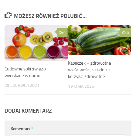
MOŻESZ RÓWNIEŻ POLUBIĆ…
0
0
Kabaczek – zdrowotne
Cudowne soki świeżo
właściwości, składniki i
wyciskane w domu
korzyści zdrowotne
29 CZERWCA 2021
19 MAJA 2025
DODAJ KOMENTARZ
Komentarz
*